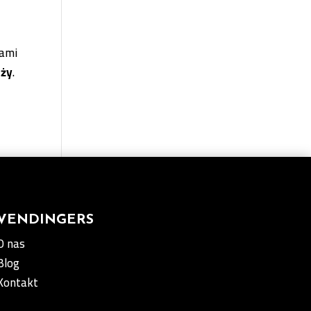
sami
aży
.
VENDINGERS
O nas
Blog
Kontakt