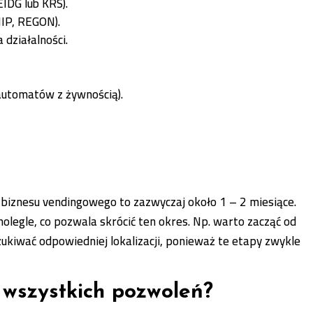
EIDG lub KRS).
NIP, REGON).
 działalności.
automatów z żywnością).
 biznesu vendingowego to zazwyczaj około 1 – 2 miesiące.
legle, co pozwala skrócić ten okres. Np. warto zacząć od
szukiwać odpowiedniej lokalizacji, ponieważ te etapy zwykle
e wszystkich pozwoleń?