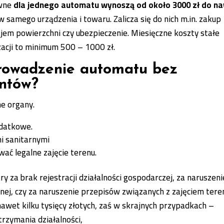
awne
dla jednego automatu wynoszą od około 3000 zł do n
ów samego urządzenia i towaru. Zalicza się do nich m.in. zakup
ajem powierzchni czy ubezpieczenie. Miesięczne koszty stałe
zacji to minimum 500 – 1000 zł.
prowadzenie automatu bez
ntów
?
e organy.
odatkowe.
i sanitarnymi
wać legalne zajęcie terenu.
ry za brak rejestracji działalności gospodarczej, za naruszeni
lnej, czy za naruszenie przepisów związanych z zajęciem tere
nawet kilku tysięcy złotych, zaś w skrajnych przypadkach –
trzymania działalności,