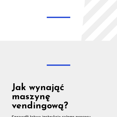
Jak wynająć
maszynę
vendingową?
Sprawdź łatwą instrukcję całego procesu.