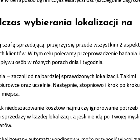
czas wybierania lokalizacji na
ą szafę sprzedającą, przyjrzyj się przede wszystkim 2 aspek
ych klientów. W tym celu polecamy przeprowadzenie badania i
epływu osób w różnych porach dnia i tygodnia.
ia – zacznij od najbardziej sprawdzonych lokalizacji. Takimi
biurowce oraz uczelnie. Następnie, stopniowo i krok po kroku
 miejsca.
jak niedoszacowanie kosztów najmu czy ignorowanie potrzeb
przedaży w każdej lokalizacji, a jeśli nie idą po Twojej myśli
matów.
zlokalizowany automaty vendingowy, może przynosić więcej zy