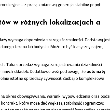
rodukcyjne – z pracą zmianową generują stabilny popyt,
ów w różnych lokalizacjach a
daży wymaga dopełnienia szeregu formalności. Podstawą jes
 danego terenu lub budynku. Może to być klasyczny najem,
h. Taka sprzedaż wymaga zarejestrowania działalności
kże innych składek. Dodatkowo weź pod uwagę, że
automaty
ólnie istotne sprzedaży żywności). Zadbaj o kompleksowe
na okres obowiązywania, warunki wypowiedzenia oraz podzi
ntrakt, który może dać większą stabilność i ograniczyć
 że w ten sposób ograniczysz elastyczność (szczególne zagroż