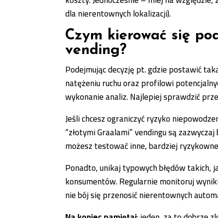
dla nierentownych lokalizacji).
Czym kierować się pod
vending?
Podejmując decyzję pt. gdzie postawić tak
natężeniu ruchu oraz profilowi potencjaln
wykonanie analiz. Najlepiej sprawdzić prz
Jeśli chcesz ograniczyć ryzyko niepowodzen
“złotymi Graalami” vendingu są zazwyczaj 
możesz testować inne, bardziej ryzykowne
Ponadto, unikaj typowych błędów takich, 
konsumentów. Regularnie monitoruj wyniki s
nie bój się przenosić nierentownych auto
Na koniec pamiętaj
: jeden, za to dobrze 