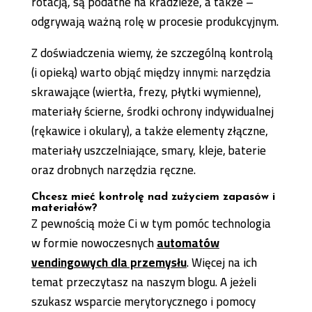
rotacją, są podatne na kradzieże, a także –
odgrywają ważną rolę w procesie produkcyjnym.
Z doświadczenia wiemy, że szczególną kontrolą
(i opieką) warto objąć między innymi: narzędzia
skrawające (wiertła, frezy, płytki wymienne),
materiały ścierne, środki ochrony indywidualnej
(rękawice i okulary), a także elementy złączne,
materiały uszczelniające, smary, kleje, baterie
oraz drobnych narzędzia ręczne.
Chcesz mieć kontrolę nad zużyciem zapasów i
materiałów?
Z pewnością może Ci w tym pomóc technologia
w formie nowoczesnych
automatów
vendingowych dla przemysłu
. Więcej na ich
temat przeczytasz na naszym blogu. A jeżeli
szukasz wsparcie merytorycznego i pomocy